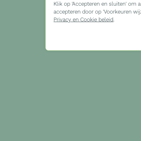
Klik op '
Accepteren en sluiten'
om al
accepteren door op '
Voorkeuren wij
Privacy en Cookie beleid
.