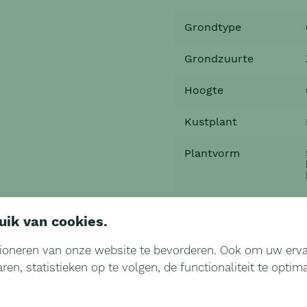
Grondtype
Grondzuurte
Hoogte
Kustplant
Plantvorm
Snoeiperiode
uik van cookies
.
ioneren van onze website te bevorderen. Ook om uw ervar
Standplaats
en, statistieken op te volgen, de functionaliteit te opti
locatie
Type tuin