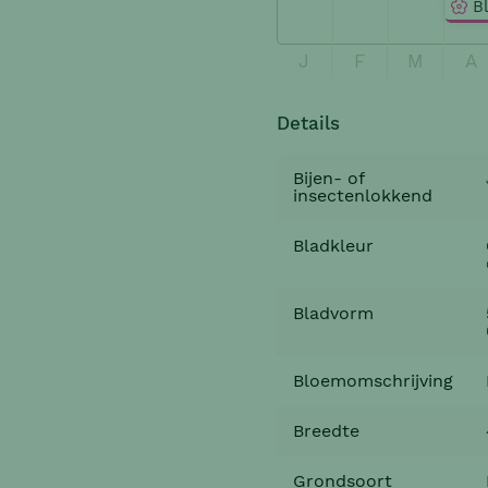
B
J
F
M
A
Details
Bijen- of
insectenlokkend
Bladkleur
Bladvorm
Bloemomschrijving
Breedte
Grondsoort