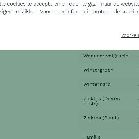
le cookies te accepteren en door te gaan naar de website.
zigen'
te klikken. Voor meer informatie omtrent de cookies 
Vruchtkleur
Voorkeu
Vruchtvorm
Wanneer volgroeid
Wintergroen
Winterhard
Ziektes (Dieren,
pests)
Ziektes (Plant)
Familie