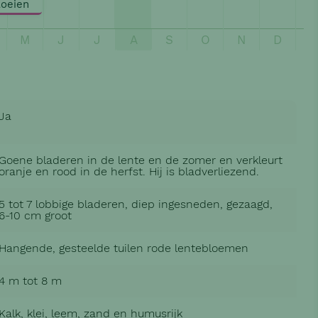
loeien
M
J
J
A
S
O
N
D
Ja
Goene bladeren in de lente en de zomer en verkleurt
oranje en rood in de herfst. Hij is bladverliezend.
5 tot 7 lobbige bladeren, diep ingesneden, gezaagd,
6-10 cm groot
Hangende, gesteelde tuilen rode lentebloemen
4 m tot 8 m
Kalk, klei, leem, zand en humusrijk