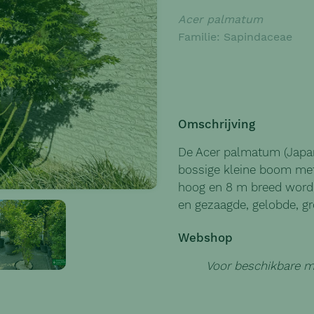
Acer palmatum
Familie: Sapindaceae
Omschrijving
De Acer palmatum (Japan
bossige kleine boom me
hoog en 8 m breed worden
en gezaagde, gelobde, gr
Webshop
Voor beschikbare ma