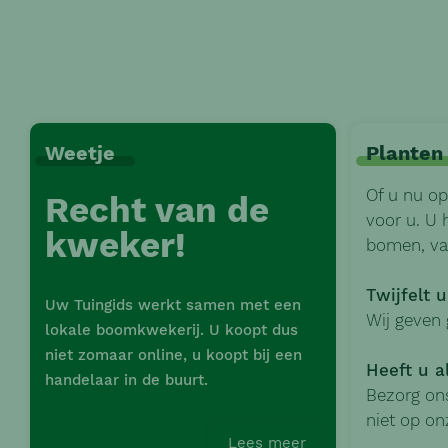
Weetje
Planten
Of u nu op
Recht van de
voor u. U 
kweker!
bomen, van
Twijfelt 
Uw Tuingids werkt samen met een
Wij geven 
lokale boomkwekerij. U koopt dus
niet zomaar online, u koopt bij een
Heeft u a
handelaar in de buurt.
Bezorg ons
niet op on
Lees meer