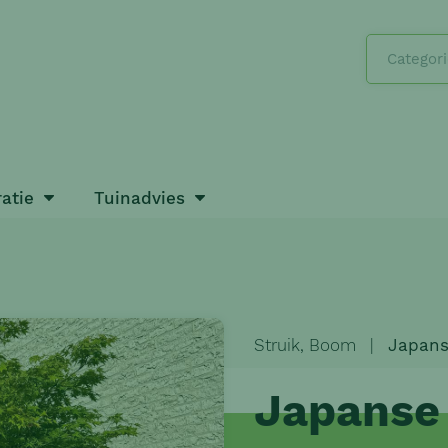
Categor
ratie
Tuinadvies
Struik,
Boom
|
Japans
Japanse